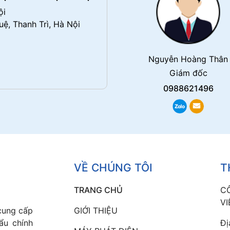
ội
ệ, Thanh Trì, Hà Nội
Nguyễn Hoàng Thân
Giám đốc
0988621496
VỀ CHÚNG TÔI
T
TRANG CHỦ
C
VI
cung cấp
GIỚI THIỆU
ẩu chính
Đị