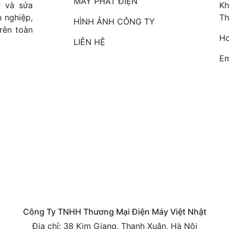
MÁY PHÁT ĐIỆN
ê và sửa
Kh
 nghiệp,
Th
HÌNH ẢNH CÔNG TY
rên toàn
Ho
LIÊN HỆ
Em
Công Ty TNHH Thương Mại Điện Máy Việt Nhật
Địa chỉ: 38 Kim Giang, Thanh Xuân, Hà Nội