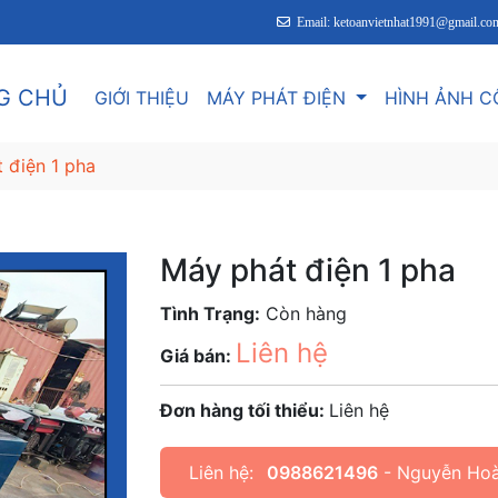
Email: ketoanvietnhat1991@gmail.co
G CHỦ
GIỚI THIỆU
MÁY PHÁT ĐIỆN
HÌNH ẢNH C
 điện 1 pha
Máy phát điện 1 pha
Tình Trạng:
Còn hàng
Liên hệ
Giá bán:
Đơn hàng tối thiểu:
Liên hệ
Liên hệ:
0988621496
- Nguyễn Ho