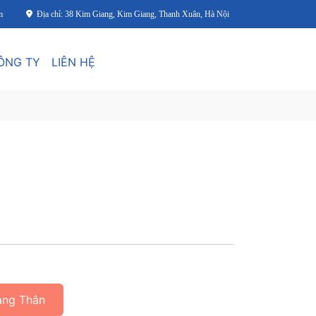
m
Địa chỉ: 38 Kim Giang, Kim Giang, Thanh Xuân, Hà Nội
ÔNG TY
LIÊN HỆ
àng Thân